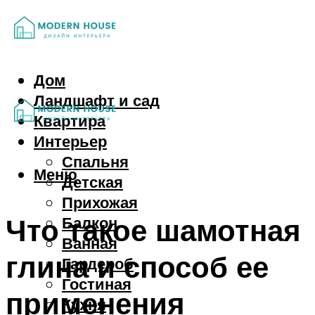
Дом
Ландшафт и сад
Квартира
Интерьер
Спальня
Меню
Детская
Прихожая
Что такое шамотная
Балкон
Ванная
глина и способ ее
Гардероб
Гостиная
применения
Кухня