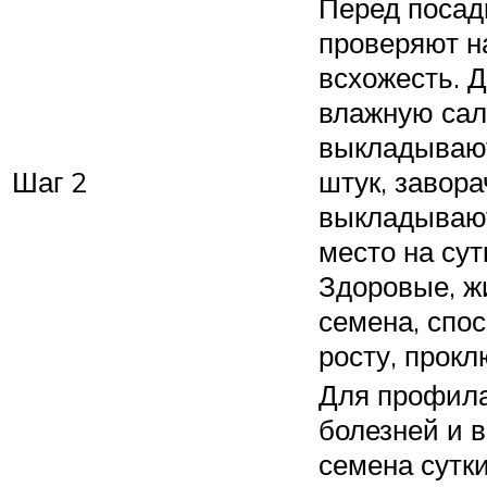
Перед посад
проверяют н
всхожесть. Д
влажную сал
выкладывают
Шаг 2
штук, завор
выкладывают
место на сут
Здоровые, 
семена, спо
росту, прокл
Для профила
болезней и в
семена сутки