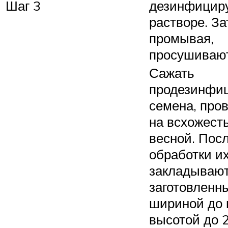
Шаг 3
дезинфици
растворе. За
промывая,
просушивают
Сажать
продезинфи
семена, про
на всхожест
весной. Пос
обработки и
закладывают
заготовленны
шириной до 
высотой до 2