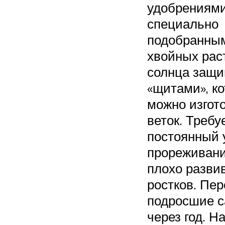
удобрениями
специально
подобранны
хвойных рас
солнца защ
«щитами», к
можно изгот
веток. Требу
постоянный 
прореживани
плохо разв
ростков. Пе
подросшие 
через год. Н