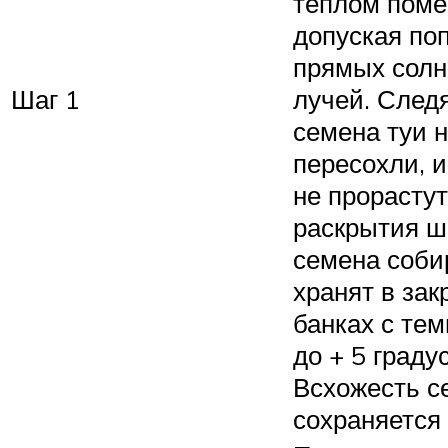
теплом поме
допуская по
прямых сол
Шаг 1
лучей. След
семена туи 
пересохли, 
не прорастут
раскрытия 
семена соби
хранят в за
банках с те
до + 5 граду
Всхожесть с
сохраняется 