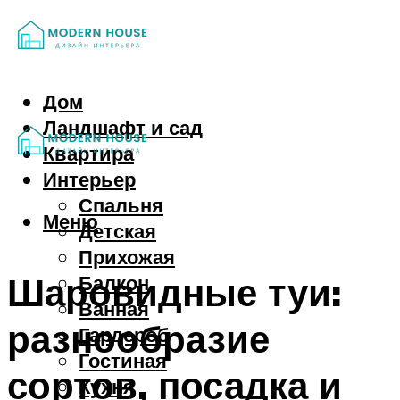
Дом
Ландшафт и сад
Квартира
Интерьер
Спальня
Меню
Детская
Прихожая
Шаровидные туи:
Балкон
Ванная
разнообразие
Гардероб
Гостиная
сортов, посадка и
Кухня