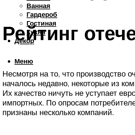
Ванная
Гардероб
Гостиная
Рейтинг отеч
Кухня
Декор
Меню
Несмотря на то, что производство 
началось недавно, некоторые из ко
Их качество ничуть не уступает ев
импортных. По опросам потребител
признаны несколько компаний.