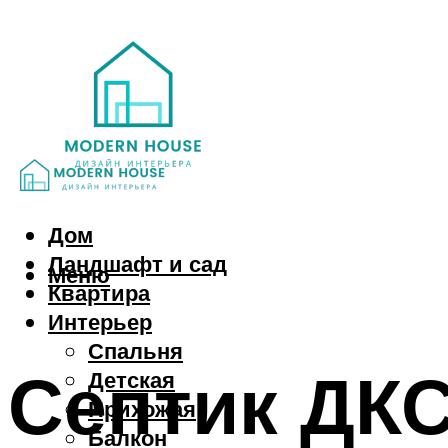
Дом
Ландшафт и сад
Меню
Квартира
Интерьер
Спальня
Септик ДКС
Детская
Прихожая
Балкон