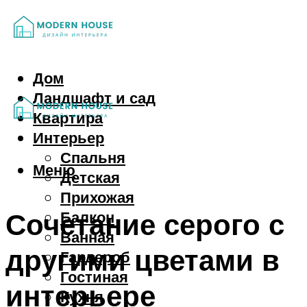
Дом
Ландшафт и сад
Квартира
Интерьер
Спальня
Меню
Детская
Прихожая
Сочетание серого с
Балкон
Ванная
другими цветами в
Гардероб
Гостиная
интерьере
Кухня