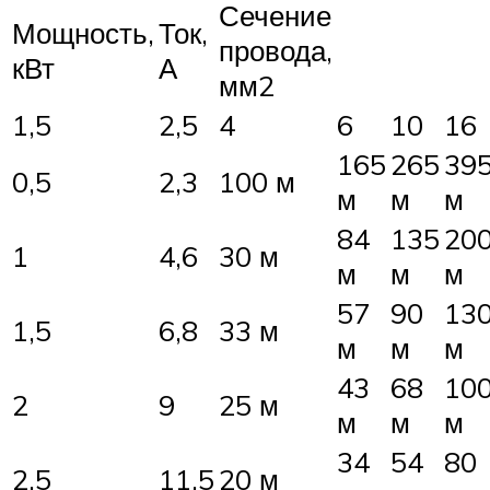
Сечение
Мощность,
Ток,
провода,
кВт
А
мм2
1,5
2,5
4
6
10
16
165
265
39
0,5
2,3
100 м
м
м
м
84
135
20
1
4,6
30 м
м
м
м
57
90
13
1,5
6,8
33 м
м
м
м
43
68
10
2
9
25 м
м
м
м
34
54
80
2,5
11,5
20 м