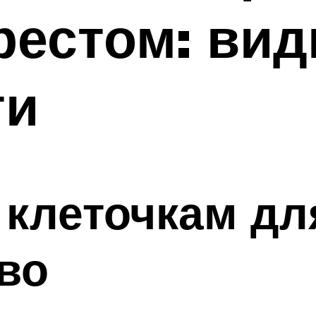
естом: вид
ти
клеточкам дл
иво