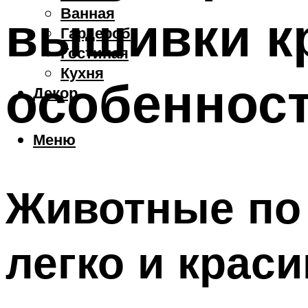
Ванная
вышивки кр
Гардероб
Гостиная
Кухня
особеннос
Декор
Меню
Животные по 
легко и крас