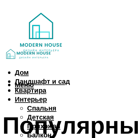
Дом
Ландшафт и сад
Меню
Квартира
Интерьер
Спальня
Популярны
Детская
Прихожая
Балкон