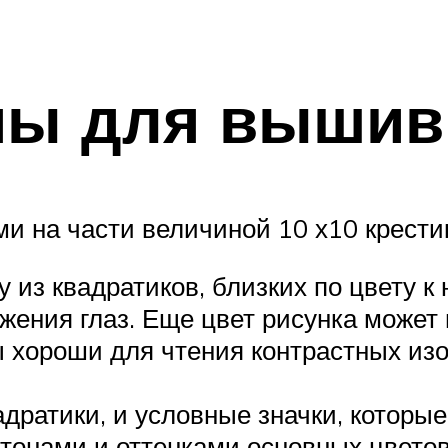
мы для вышив
и на части величиной 10 х10 крести
 из квадратиков, близких по цвету к
жения глаз. Еще цвет рисунка может
ы хороши для чтения контрастных и
адратики, и условные значки, которы
тонами и оттенками основных цветов.