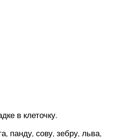
дке в клеточку.
 панду, сову, зебру, льва,