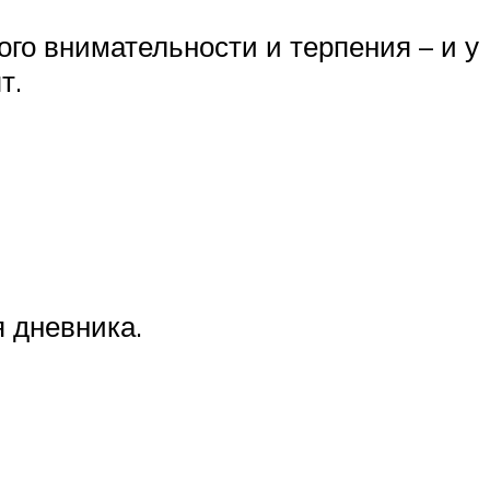
ного внимательности и терпения – и у
т.
я дневника.