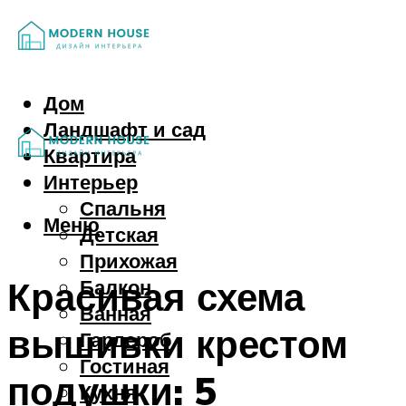
Дом
Ландшафт и сад
Квартира
Интерьер
Спальня
Меню
Детская
Прихожая
Красивая схема
Балкон
Ванная
вышивки крестом
Гардероб
Гостиная
подушки: 5
Кухня