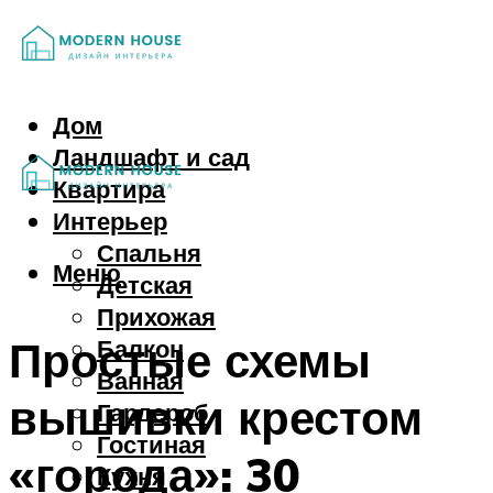
Дом
Ландшафт и сад
Квартира
Интерьер
Спальня
Меню
Детская
Прихожая
Простые схемы
Балкон
Ванная
вышивки крестом
Гардероб
Гостиная
«города»: 30
Кухня