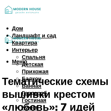
Дом
Ландшафт и сад
Квартира
Интерьер
Спальня
Меню
Детская
Прихожая
Тематические схемы
Балкон
Ванная
вышивки крестом
Гардероб
Гостиная
«любовь»: 7 идей
Кухня