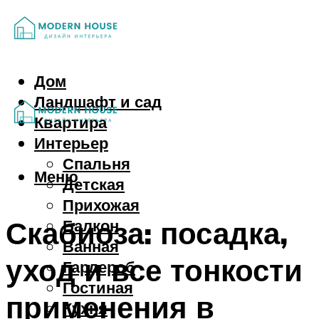
Дом
Ландшафт и сад
Квартира
Интерьер
Спальня
Меню
Детская
Прихожая
Скабиоза: посадка,
Балкон
Ванная
уход и все тонкости
Гардероб
Гостиная
применения в
Кухня