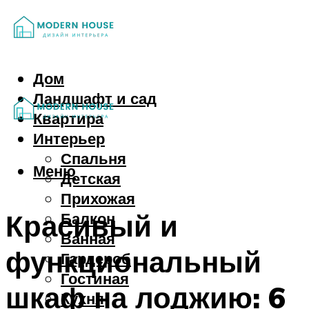
Дом
Ландшафт и сад
Квартира
Интерьер
Спальня
Меню
Детская
Прихожая
Красивый и
Балкон
Ванная
функциональный
Гардероб
Гостиная
шкаф на лоджию: 6
Кухня