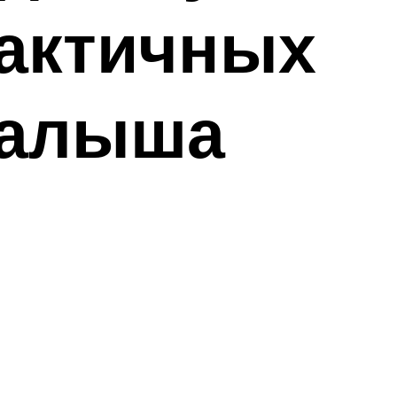
рактичных
малыша