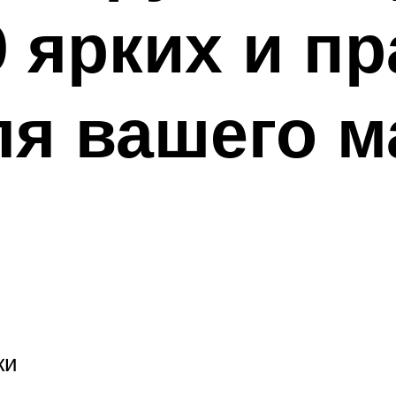
0 ярких и п
ля вашего 
ки