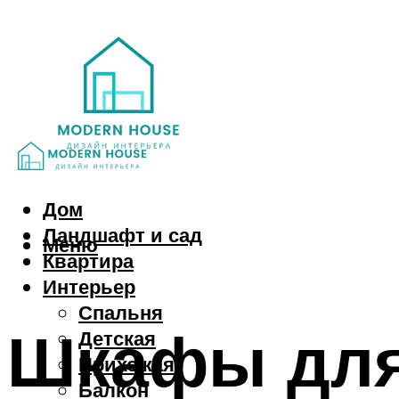
Дом
Ландшафт и сад
Меню
Квартира
Интерьер
Спальня
Шкафы для
Детская
Прихожая
Балкон