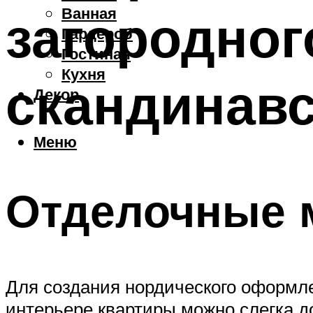
Ванная
загородног
Гардероб
Гостиная
Кухня
скандинавс
Декор
Меню
Отделочные 
Для создания нордического оформл
интерьере квартиры можно слегка д