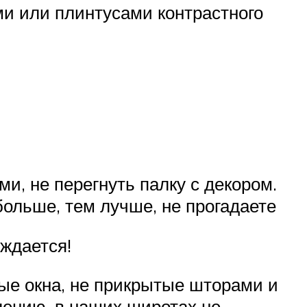
и или плинтусами контрастного
и, не перегнуть палку с декором.
больше, тем лучше, не прогадаете
уждается!
ные окна, не прикрытые шторами и
лению, в наших широтах не