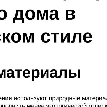
о дома в
ком стиле
материалы
ения используют природные материа
ополнить менее экологической отделк