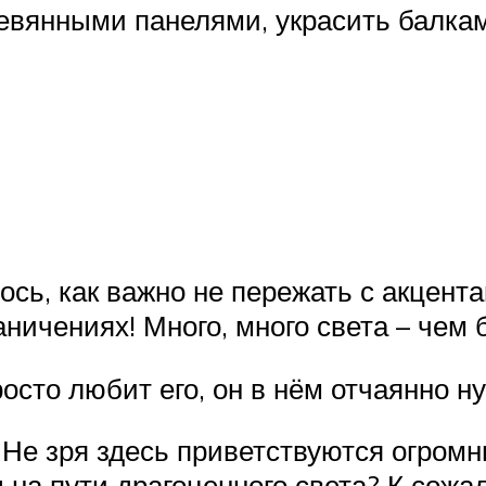
евянными панелями, украсить балкам
сь, как важно не пережать с акцентам
ничениях! Много, много света – чем 
осто любит его, он в нём отчаянно н
 Не зря здесь приветствуются огром
 на пути драгоценного света? К сожа