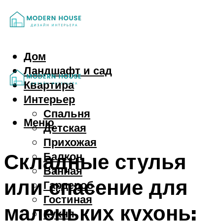
Дом
Ландшафт и сад
Квартира
Интерьер
Спальня
Меню
Детская
Прихожая
Складные стулья
Балкон
Ванная
или спасение для
Гардероб
Гостиная
маленьких кухонь:
Кухня