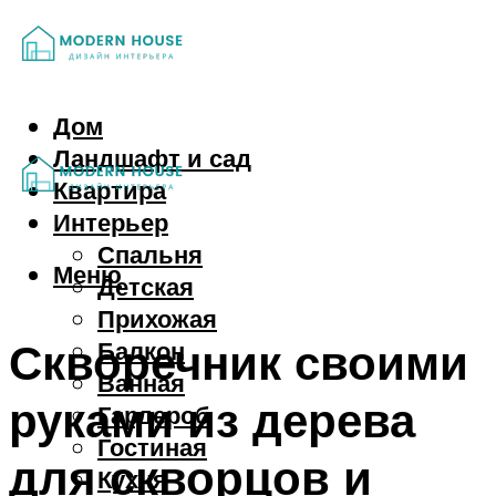
Дом
Ландшафт и сад
Квартира
Интерьер
Спальня
Меню
Детская
Прихожая
Скворечник своими
Балкон
Ванная
руками из дерева
Гардероб
Гостиная
для скворцов и
Кухня