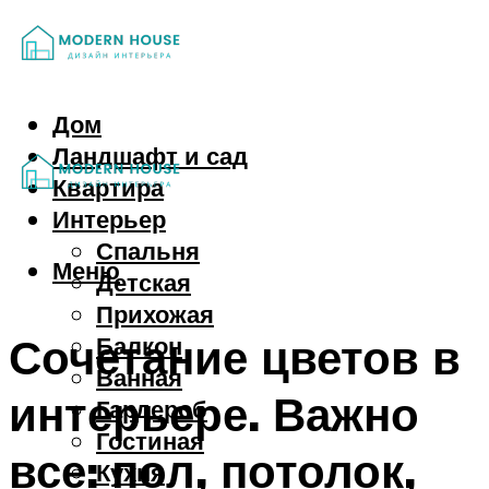
Дом
Ландшафт и сад
Квартира
Интерьер
Спальня
Меню
Детская
Прихожая
Сочетание цветов в
Балкон
Ванная
интерьере. Важно
Гардероб
Гостиная
все: пол, потолок,
Кухня