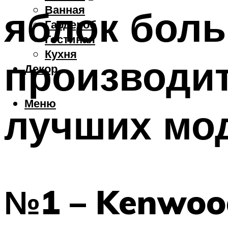
Ванная
яблок бол
Гардероб
Гостиная
Кухня
производит
Декор
Меню
лучших мо
№1 – Kenwoo