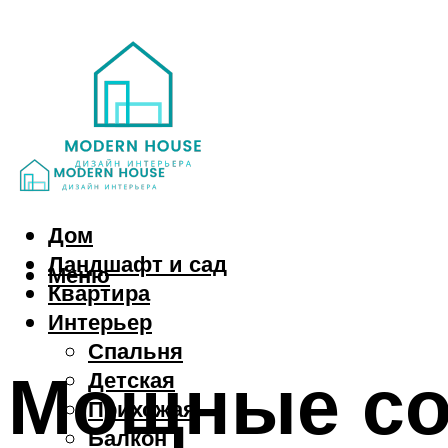
Дом
Ландшафт и сад
Меню
Квартира
Интерьер
Спальня
Мощные со
Детская
Прихожая
Балкон