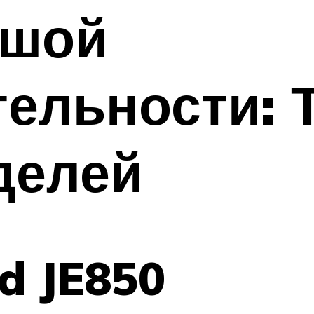
ьшой
ельности: 
делей
d JE850