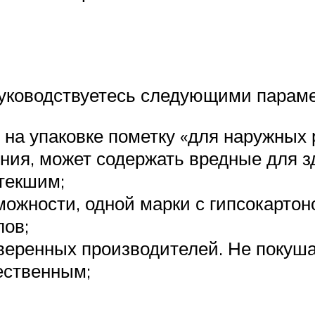
руководствуетесь следующими парам
а упаковке пометку «для наружных ра
ения, может содержать вредные для з
стекшим;
можности, одной марки с гипсокартон
ов;
еренных производителей. Не покушай
чественным;