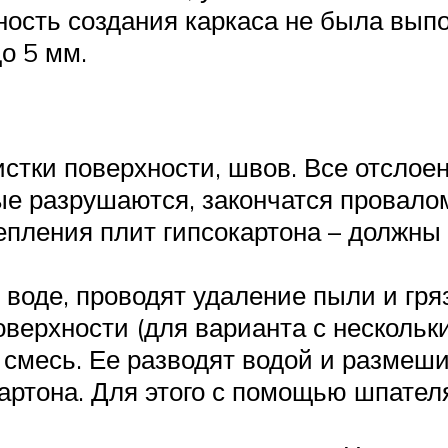
вность создания каркаса не была вып
о 5 мм.
истки поверхности, швов. Все отсло
рые разрушаются, закончатся провал
пления плит гипсокартона – должны 
воде, проводят удаление пыли и гря
верхности (для варианта с нескольк
т смесь. Ее разводят водой и размеш
артона. Для этого с помощью шпател