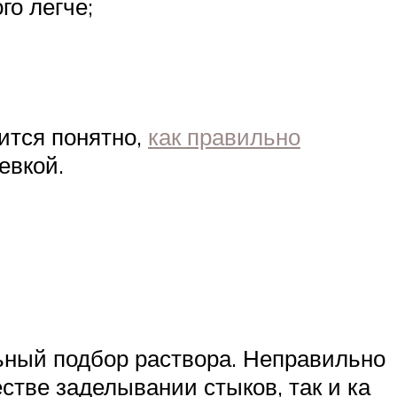
го легче;
вится понятно,
как правильно
евкой.
ьный подбор раствора. Неправильно
стве заделывании стыков, так и ка