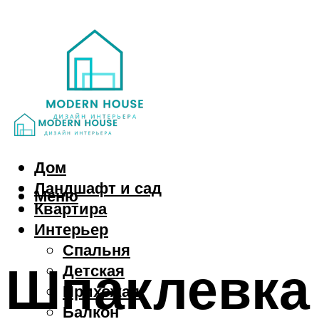
Дом
Ландшафт и сад
Меню
Квартира
Интерьер
Спальня
Шпаклевка 
Детская
Прихожая
Балкон