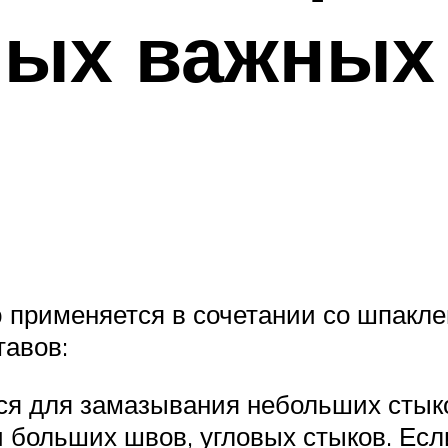
амых важных
ю применяется в сочетании со шпакле
тавов:
ся для замазывания небольших стык
 больших швов, угловых стыков. Если