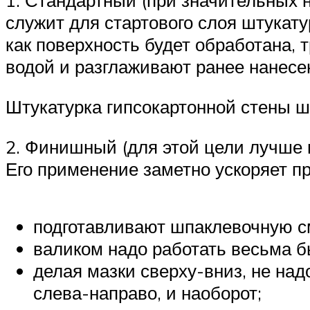
1. Стандартный (при значительных н
служит для стартового слоя штукату
как поверхность будет обработана, 
водой и разглаживают ранее нанес
Штукатурка гипсокартонной стены 
2. Финишный (для этой цели лучше 
Его применение заметно ускоряет пр
подготавливают шпаклевочную см
валиком надо работать весьма б
делая мазки сверху-вниз, не над
слева-направо, и наоборот;