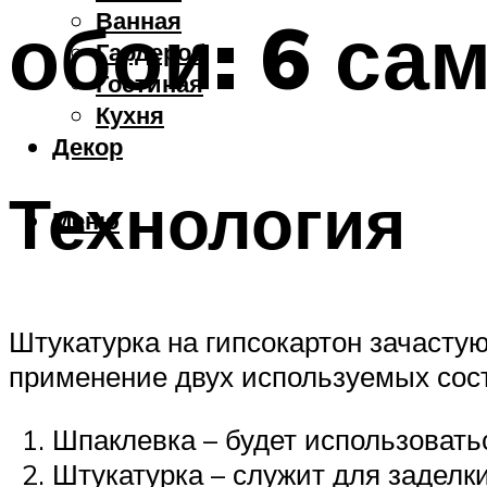
Ванная
обои: 6 с
Гардероб
Гостиная
Кухня
Декор
Технология
Меню
Штукатурка на гипсокартон зачасту
применение двух используемых сос
Шпаклевка – будет использовать
Штукатурка – служит для заделки