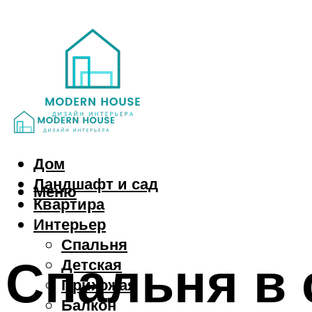
Дом
Ландшафт и сад
Меню
Квартира
Интерьер
Спальня
Спальня в 
Детская
Прихожая
Балкон