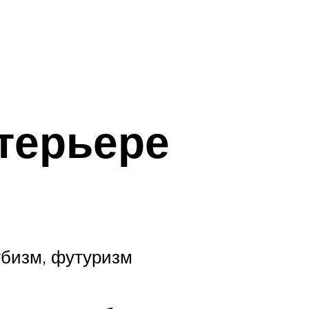
терьере
убизм, футуризм