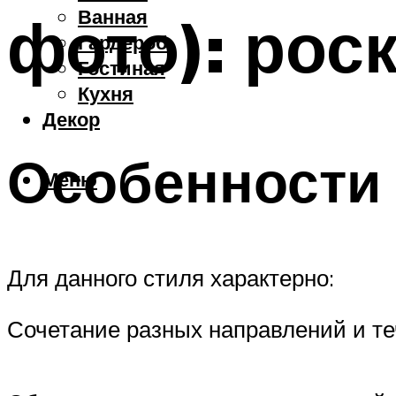
Ванная
фото): рос
Гардероб
Гостиная
Кухня
Декор
Особенности 
Меню
Для данного стиля характерно:
Сочетание разных направлений и те