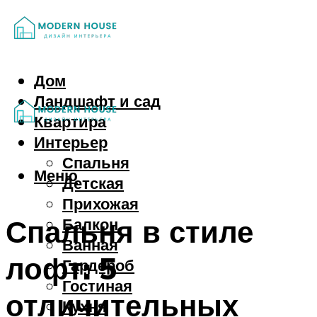
Дом
Ландшафт и сад
Квартира
Интерьер
Спальня
Меню
Детская
Прихожая
Спальня в стиле
Балкон
Ванная
лофт: 5
Гардероб
Гостиная
отличительных
Кухня