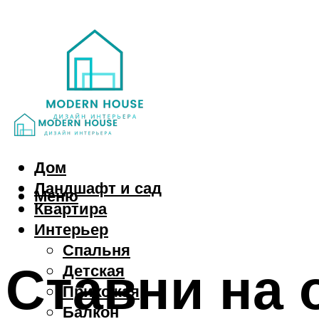
Дом
Ландшафт и сад
Меню
Квартира
Интерьер
Спальня
Ставни на 
Детская
Прихожая
Балкон