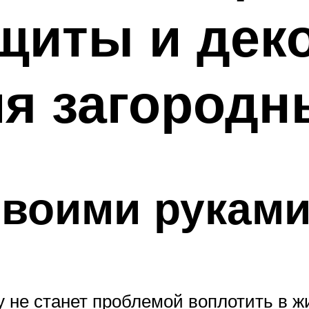
щиты и дек
я загородн
своими рукам
у не станет проблемой воплотить в ж