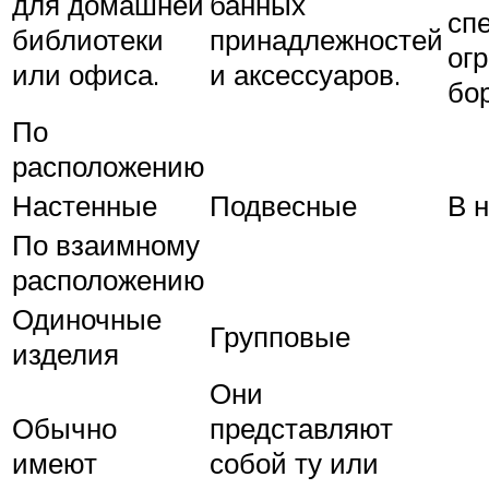
для домашней
банных
сп
библиотеки
принадлежностей
ог
или офиса.
и аксессуаров.
бор
По
расположению
Настенные
Подвесные
В 
По взаимному
расположению
Одиночные
Групповые
изделия
Они
Обычно
представляют
имеют
собой ту или