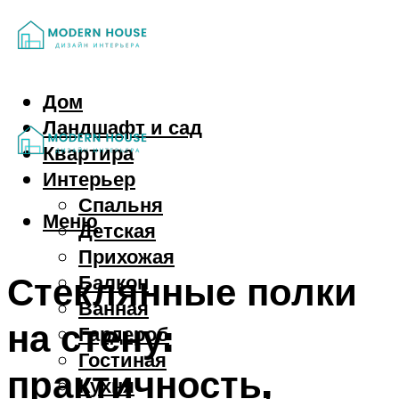
Дом
Ландшафт и сад
Квартира
Интерьер
Спальня
Меню
Детская
Прихожая
Стеклянные полки
Балкон
Ванная
на стену:
Гардероб
Гостиная
практичность,
Кухня