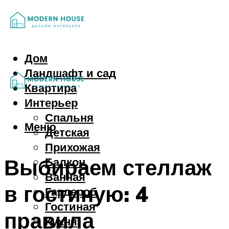
Дом
Ландшафт и сад
Квартира
Интерьер
Спальня
Меню
Детская
Прихожая
Выбираем стеллаж
Балкон
Ванная
в гостиную: 4
Гардероб
Гостиная
правила
Кухня