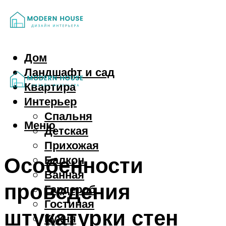
Дом
Ландшафт и сад
Квартира
Интерьер
Спальня
Меню
Детская
Прихожая
Особенности
Балкон
Ванная
проведения
Гардероб
Гостиная
штукатурки стен
Кухня