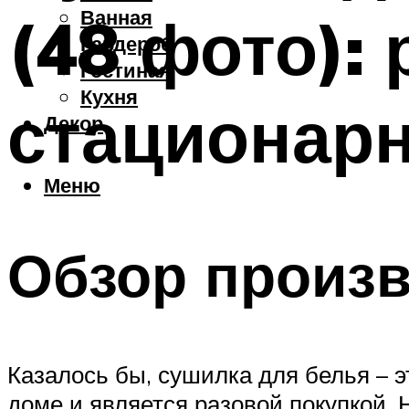
Ванная
(48 фото):
Гардероб
Гостиная
Кухня
стационарн
Декор
Меню
Обзор произ
Казалось бы, сушилка для белья – э
доме и является разовой покупкой.