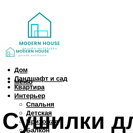
Дом
Ландшафт и сад
Меню
Квартира
Интерьер
Спальня
Сушилки д
Детская
Прихожая
Балкон