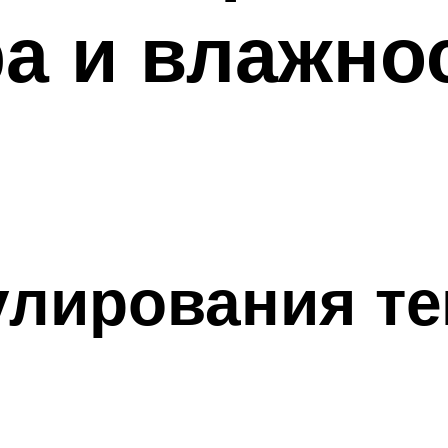
а и влажно
улирования т