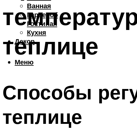
Ванная
температур
Гардероб
Гостиная
Кухня
теплице
Декор
Меню
Способы рег
теплице