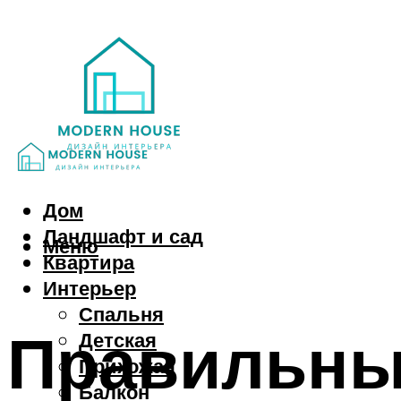
Дом
Ландшафт и сад
Меню
Квартира
Интерьер
Спальня
Правильны
Детская
Прихожая
Балкон