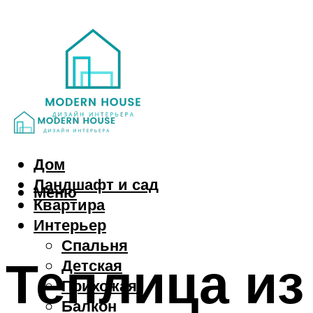
Дом
Ландшафт и сад
Меню
Квартира
Интерьер
Спальня
Теплица из
Детская
Прихожая
Балкон