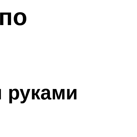
 по
 руками