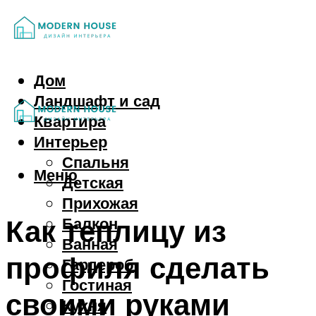
Дом
Ландшафт и сад
Квартира
Интерьер
Спальня
Меню
Детская
Прихожая
Как теплицу из
Балкон
Ванная
профиля сделать
Гардероб
Гостиная
своими руками
Кухня