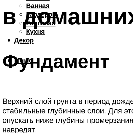
Ванная
в домашних
Гардероб
Гостиная
Кухня
Декор
Фундамент
Меню
Верхний слой грунта в период дожде
стабильные глубинные слои. Для эт
опускать ниже глубины промерзания 
навредят.