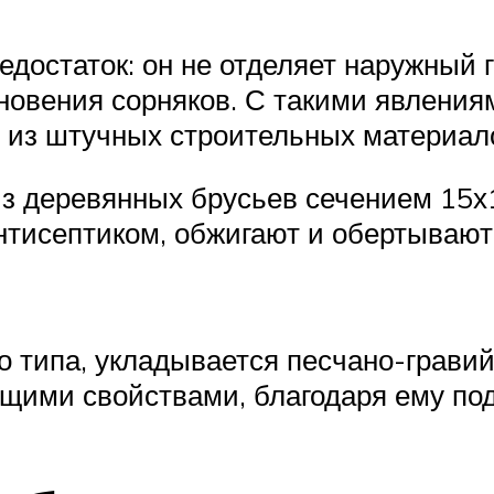
едостаток: он не отделяет наружный 
новения сорняков. С такими явления
из штучных строительных материало
 деревянных брусьев сечением 15х1
антисептиком, обжигают и обертываю
о типа, укладывается песчано-грави
щими свойствами, благодаря ему под