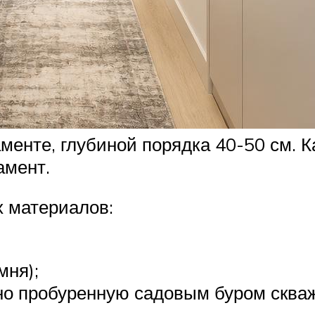
менте, глубиной порядка 40-50 см. 
амент.
 материалов:
мня);
но пробуренную садовым буром сква