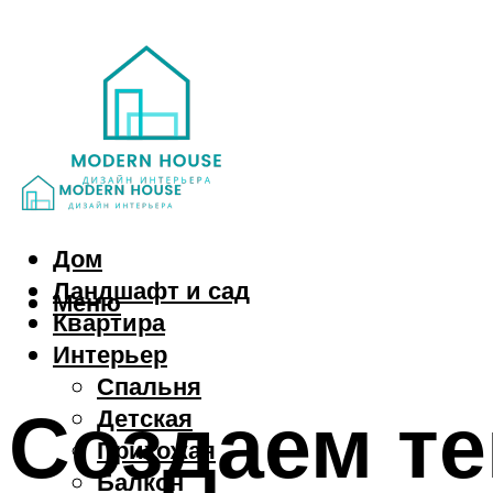
Дом
Ландшафт и сад
Меню
Квартира
Интерьер
Спальня
Создаем т
Детская
Прихожая
Балкон