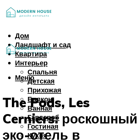
Дом
Ландшафт и сад
Квартира
Интерьер
Спальня
Меню
Детская
Прихожая
The Pods, Les
Балкон
Ванная
Cerniers: роскошный
Гардероб
Гостиная
эко-отель в
Кухня