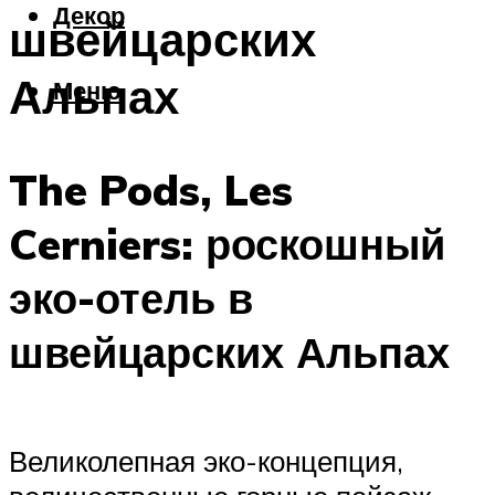
Декор
швейцарских
Альпах
Меню
The Pods, Les
Cerniers: роскошный
эко-отель в
швейцарских Альпах
Великолепная эко-концепция,