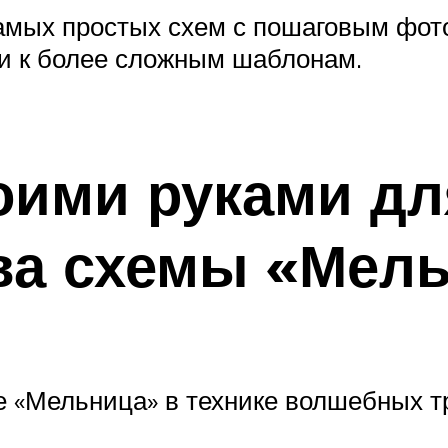
самых простых схем с пошаговым фот
и к более сложным шаблонам.
оими руками д
ва схемы «Мел
 «Мельница» в технике волшебных тр