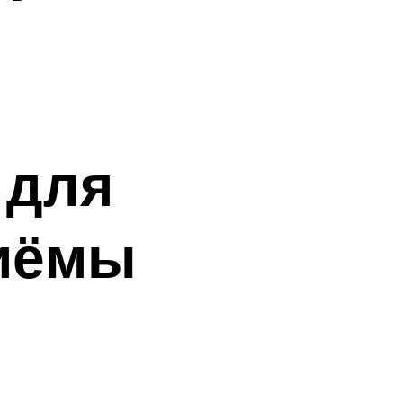
 для
иёмы