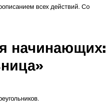
оописанием всех действий. Со
ля начинающих:
ьница»
еугольников.