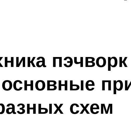
хника пэчворк
 основные пр
разных схем