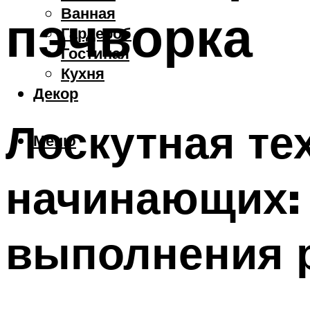
Ванная
пэчворка
Гардероб
Гостиная
Кухня
Декор
Лоскутная те
Меню
начинающих:
выполнения 