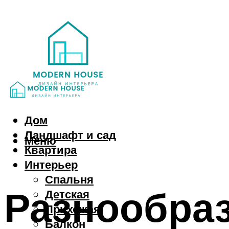
Дом
Ландшафт и сад
Меню
Квартира
Интерьер
Спальня
Разнообраз
Детская
Прихожая
Балкон