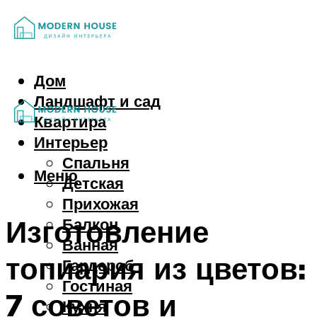
Дом
Ландшафт и сад
Квартира
Интерьер
Спальня
Меню
Детская
Прихожая
Изготовление
Балкон
Ванная
топиария из цветов:
Гардероб
Гостиная
7 советов и
Кухня