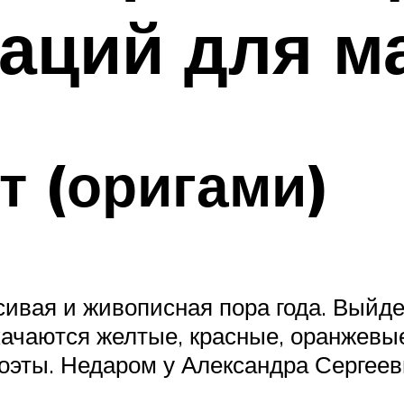
аций для м
т (оригами)
асивая и живописная пора года. Выйд
 качаются желтые, красные, оранжевы
 поэты. Недаром у Александра Серге