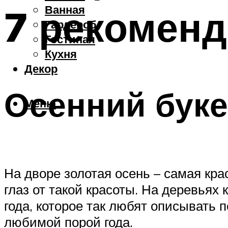
Ванная
7 рекоменд
Гардероб
Гостиная
Кухня
Декор
Осенний буке
Меню
На дворе золотая осень – самая кр
глаз от такой красоты. На деревьях
года, которое так любят описывать
любимой порой года.