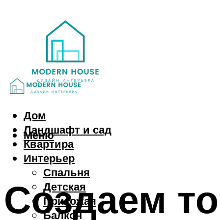
Дом
Ландшафт и сад
Меню
Квартира
Интерьер
Спальня
Создаем то
Детская
Прихожая
Балкон