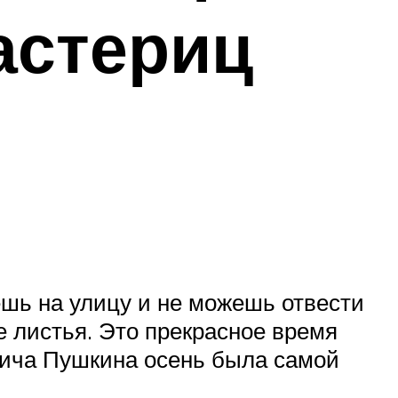
астериц
ешь на улицу и не можешь отвести
е листья. Это прекрасное время
евича Пушкина осень была самой