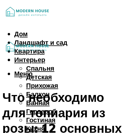
Дом
Ландшафт и сад
Квартира
Интерьер
Спальня
Меню
Детская
Прихожая
Что необходимо
Балкон
Ванная
для топиария из
Гардероб
Гостиная
розы: 12 основных
Кухня