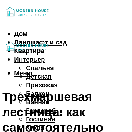
Дом
Ландшафт и сад
Квартира
Интерьер
Спальня
Меню
Детская
Прихожая
Трехмаршевая
Балкон
Ванная
лестница: как
Гардероб
Гостиная
самостоятельно
Кухня