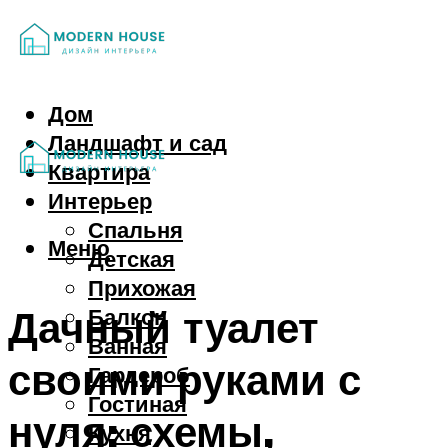
Дом
Ландшафт и сад
Квартира
Интерьер
Спальня
Меню
Детская
Прихожая
Дачный туалет
Балкон
Ванная
своими руками с
Гардероб
Гостиная
нуля: схемы,
Кухня