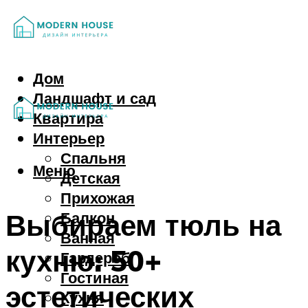
Дом
Ландшафт и сад
Квартира
Интерьер
Спальня
Меню
Детская
Прихожая
Выбираем тюль на
Балкон
Ванная
кухню: 50+
Гардероб
Гостиная
эстетических
Кухня