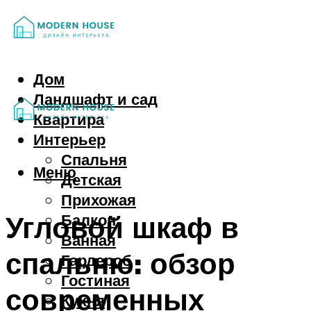
Дом
Ландшафт и сад
Квартира
Интерьер
Спальня
Меню
Детская
Прихожая
Угловой шкаф в
Балкон
Ванная
спальню: обзор
Гардероб
Гостиная
современных
Кухня