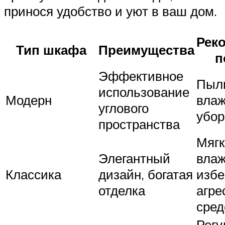
принося удобство и уют в ваш дом.
Рек
Тип шкафа
Преимущества
п
Эффективное
Пыль
использование
Модерн
вла
углового
убор
пространства
Мягк
Элегантный
влаж
Классика
дизайн, богатая
избе
отделка
агре
сред
Регу