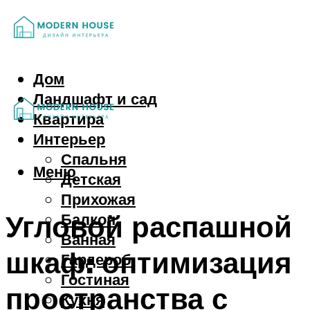
Дом
Ландшафт и сад
Квартира
Интерьер
Спальня
Меню
Детская
Прихожая
Угловой распашной
Балкон
Ванная
шкаф: оптимизация
Гардероб
Гостиная
пространства с
Кухня