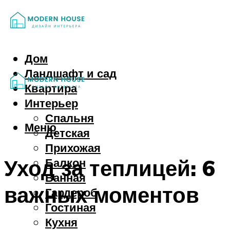
Дом
Ландшафт и сад
Квартира
Интерьер
Спальня
Меню
Детская
Прихожая
Уход за теплицей: 6
Балкон
Ванная
важных моментов
Гардероб
Гостиная
Кухня