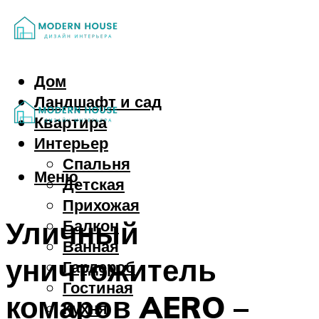
Дом
Ландшафт и сад
Квартира
Интерьер
Спальня
Меню
Детская
Прихожая
Уличный
Балкон
Ванная
уничтожитель
Гардероб
Гостиная
комаров AERO –
Кухня