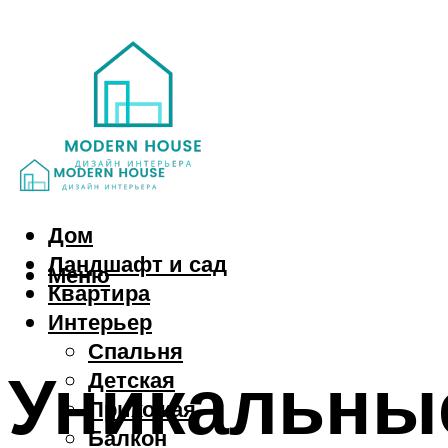
Дом
Ландшафт и сад
Меню
Квартира
Интерьер
Спальня
Уникальные
Детская
Прихожая
Балкон