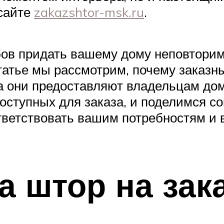
 сайте
zakazshtor-msk.ru
.
обов придать вашему дому неповтори
татье мы рассмотрим, почему заказн
а они предоставляют владельцам дом
доступных для заказа, и поделимся с
тветствовать вашим потребностям и в
 штор на зак