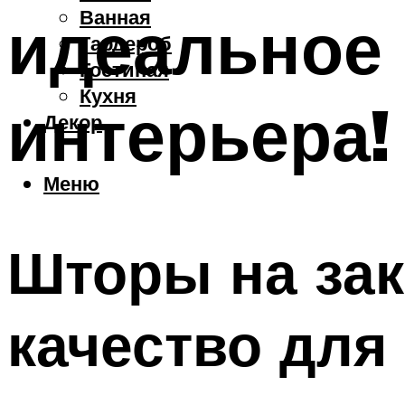
Ванная
идеальное 
Гардероб
Гостиная
Кухня
интерьера!
Декор
Меню
Шторы на зак
качество для