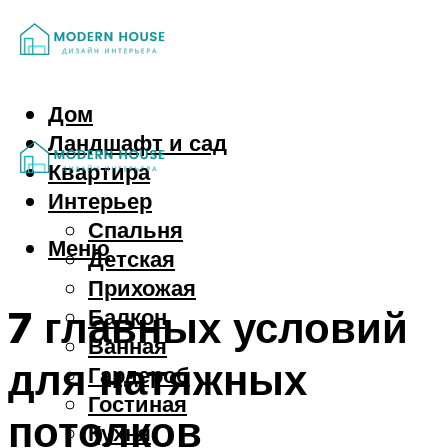
Дом
Ландшафт и сад
Квартира
Интерьер
Спальня
Меню
Детская
Прихожая
7 главных условий
Балкон
Ванная
для натяжных
Гардероб
Гостиная
потолков
Кухня