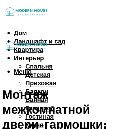
Дом
Ландшафт и сад
Квартира
Интерьер
Спальня
Меню
Детская
Прихожая
Монтаж
Балкон
Ванная
межкомнатной
Гардероб
Гостиная
двери-гармошки:
Кухня