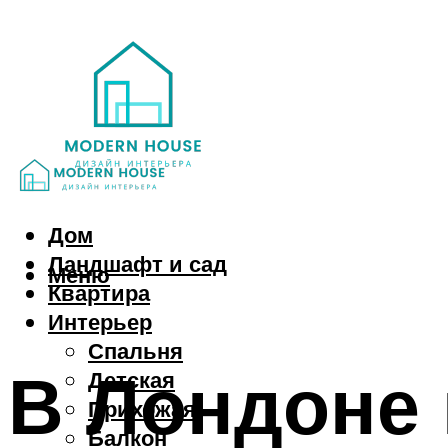
Дом
Ландшафт и сад
Меню
Квартира
Интерьер
Спальня
В Лондоне 
Детская
Прихожая
Балкон