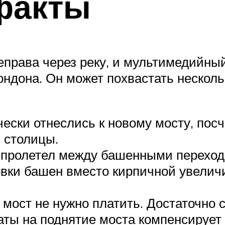
факты
еправа через реку, и мультимедийны
ондона. Он может похвастать нескол
ески отнеслись к новому мосту, пос
 столицы.
а пролетел между башенными перехо
ки башен вместо кирпичной увеличи
 мост не нужно платить. Достаточно 
раты на поднятие моста компенсируе