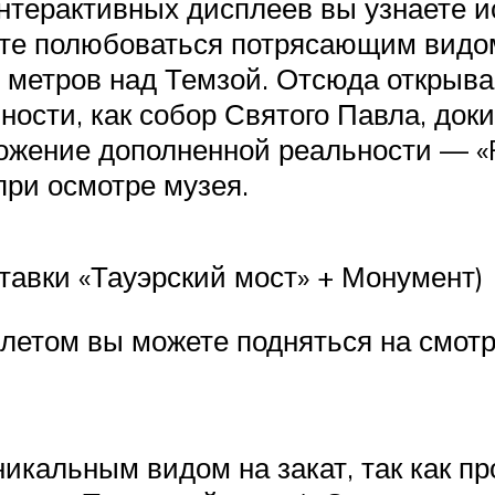
терактивных дисплеев вы узнаете и
ете полюбоваться потрясающим видом
2 метров над Темзой. Отсюда открыва
ости, как собор Святого Павла, доки
жение дополненной реальности — «Rai
ри осмотре музея.
авки «Тауэрский мост» + Монумент)
илетом вы можете подняться на смо
никальным видом на закат, так как п