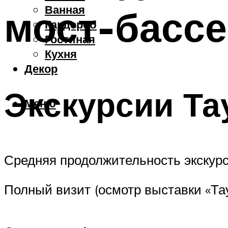
Ванная
мост-басс
Гардероб
Гостиная
Кухня
Декор
Экскурсии Та
Меню
Средняя продолжительность экскурси
Полный визит (осмотр выставки «Тау