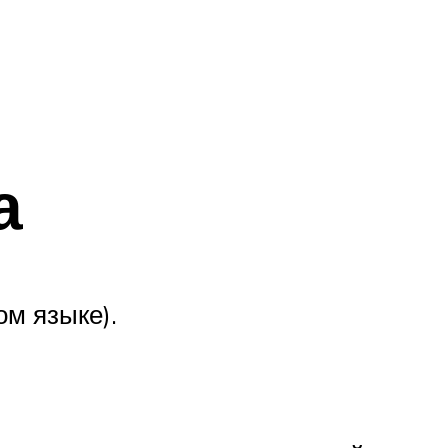
а
ом языке).