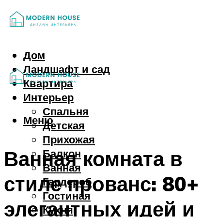
Дом
Ландшафт и сад
Квартира
Интерьер
Спальня
Меню
Детская
Прихожая
Ванная комната в
Балкон
Ванная
стиле прованс: 80+
Гардероб
Гостиная
элегантных идей и
Кухня