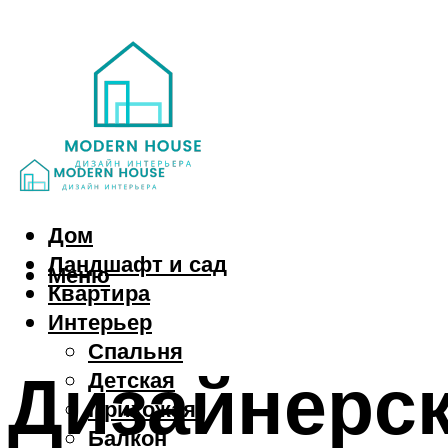
Дом
Ландшафт и сад
Меню
Квартира
Интерьер
Спальня
Дизайнерск
Детская
Прихожая
Балкон