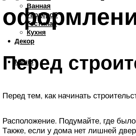
Ванная
оформлени
Гардероб
Гостиная
Кухня
Декор
Перед строи
Меню
Перед тем, как начинать строитель
Расположение. Подумайте, где было 
Также, если у дома нет лишней двер