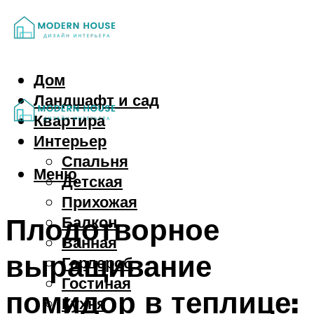
Дом
Ландшафт и сад
Квартира
Интерьер
Спальня
Меню
Детская
Прихожая
Плодотворное
Балкон
Ванная
выращивание
Гардероб
Гостиная
помидор в теплице:
Кухня