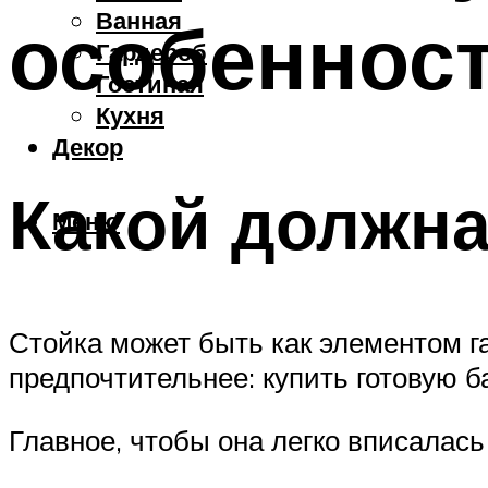
Ванная
особеннос
Гардероб
Гостиная
Кухня
Декор
Какой должна
Меню
Стойка может быть как элементом га
предпочтительнее: купить готовую б
Главное, чтобы она легко вписалас