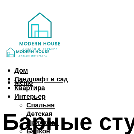
Дом
Ландшафт и сад
Меню
Квартира
Интерьер
Спальня
Барные сту
Детская
Прихожая
Балкон