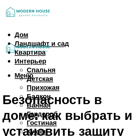
Дом
Ландшафт и сад
Квартира
Интерьер
Спальня
Меню
Детская
Прихожая
Безопасность в
Балкон
Ванная
доме: как выбрать и
Гардероб
Гостиная
установить защиту
Кухня